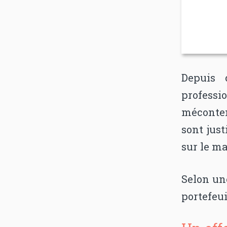
Depuis 
professi
méconte
sont just
sur le m
Selon une
portefeui