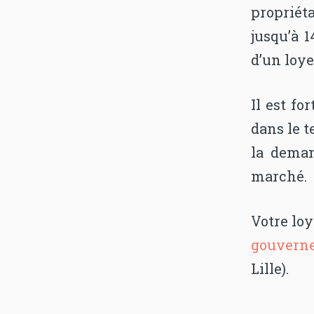
proprié
jusqu’à 1
d’un loye
Il est fo
dans le t
la deman
marché.
Votre loy
gouvern
Lille).