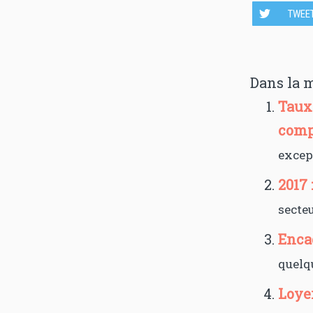
TWEE
Dans la 
Taux 
comp
excep
2017 
secteu
Encad
quelqu
Loye