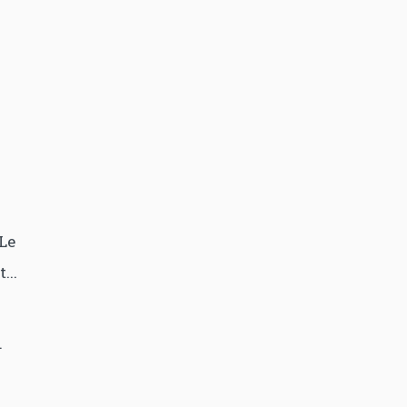
Le
...
.