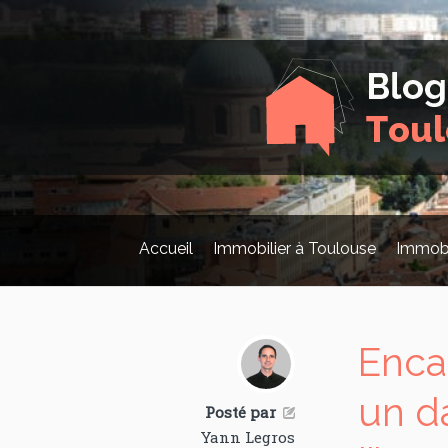
Accueil
Immobilier à Toulouse
Immobi
Enca
un d
Posté par

Yann Legros