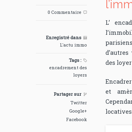
l’imm
0 Commentaire

L’ enca
l’immobi
Enregistré dans

parisien
L'actu immo
d’autres 
Tags :

des loyer
encadrement des
loyers
Encadrer 
et amèn
Partager sur

Cependan
Twitter
locatives
Google+
Facebook