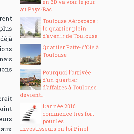
en 3D va voir le jour
au Pays-Bas
èrent
Toulouse Aérospace :
plus
le quartier plein
d’avenir de Toulouse
 déjà
Quartier Patte-d’Oie à
ions
Toulouse
mais
tions
Pourquoi l’arrivée
d’un quartier
d’affaires à Toulouse
devient...
rait
L’année 2016
oint
commence très fort
leurs
pour les
investisseurs en loi Pinel
 aux