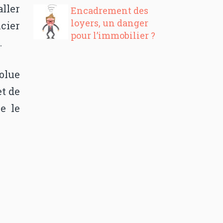
ller
Encadrement des
loyers, un danger
icier
pour l’immobilier ?
.
volue
et de
e le