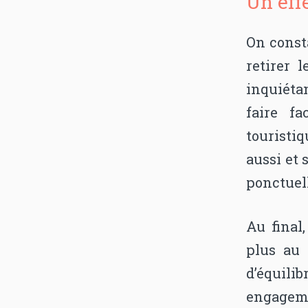
Un effe
On consta
retirer 
inquiétan
faire f
touristi
aussi et 
ponctuel
Au final
plus au 
d’équilib
engageme