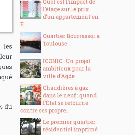
Quel est l’impact de
l’étage sur le prix
d’un appartement en
F...
Quartier Bourrassol à
Toulouse
 les
leur
ICONIC : Un projet
ques
ambitieux pour la
ville d’Agde
voqué
Chaudières à gaz
dans le neuf : quand
l’État se retourne
3% du
contre ses propre...
Le premier quartier
résidentiel imprimé