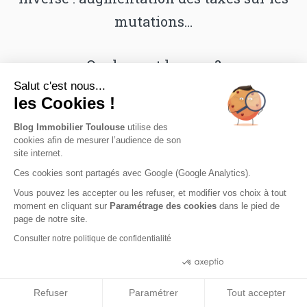
mutations…
Quel en est le sens ?
Salut c'est nous...
les Cookies !
Il faut réagir vite et trouver des solutions
Blog Immobilier Toulouse
utilise des
pérennes.
cookies afin de mesurer l’audience de son
site internet.
Ces cookies sont partagés avec Google (Google Analytics).
Vous pouvez les accepter ou les refuser, et modifier vos choix à tout
moment en cliquant sur
Paramétrage des cookies
dans le pied de
page de notre site.
Consulter notre politique de confidentialité
Consentements certifiés par
Refuser
Paramétrer
Tout accepter