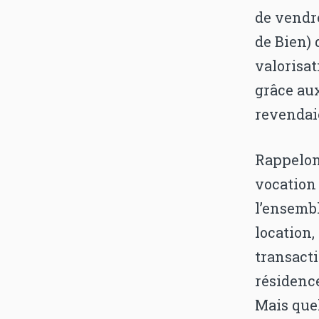
de vendre
de Bien) 
valorisa
grâce aux
revendai
Rappelons
vocation
l’ensembl
location,
transacti
résidenc
Mais quel