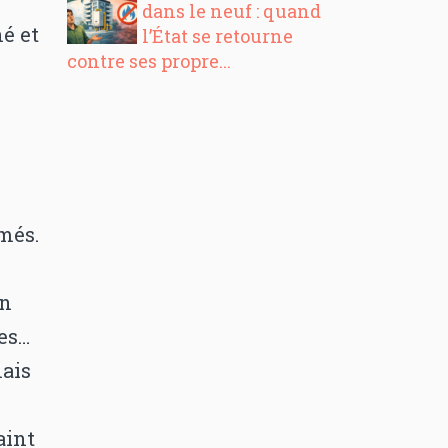
dans le neuf : quand
é et
l’État se retourne
contre ses propre...
més.
on
ces…
mais
aint