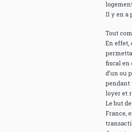
logement
Il y en a
Tout com
En effet,
permetta
fiscal en
d’un ou p
pendant 
loyer et 
Le but de
France, e
transacti