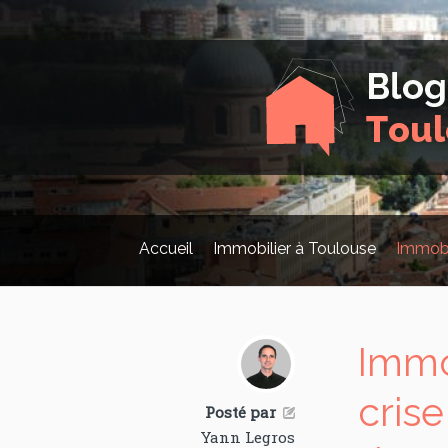
Accueil
Immobilier à Toulouse
Immobi
Immo
cris
Posté par

Yann Legros