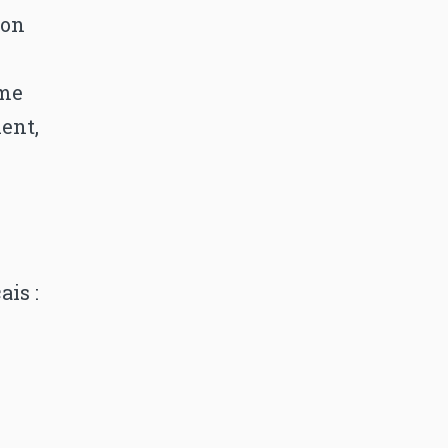
ion
ème
ient,
r
ais :
u