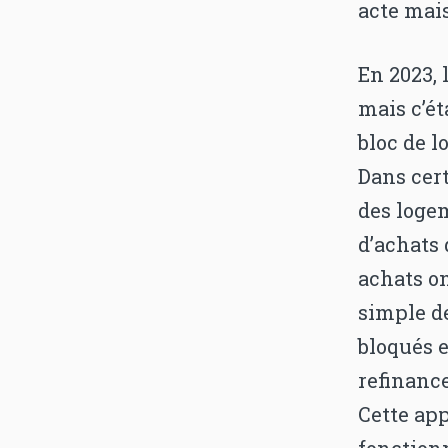
acte mais
En 2023, 
mais c’ét
bloc de 
Dans cer
des logem
d’achats 
achats on
simple d
bloqués e
refinanc
Cette app
fonction