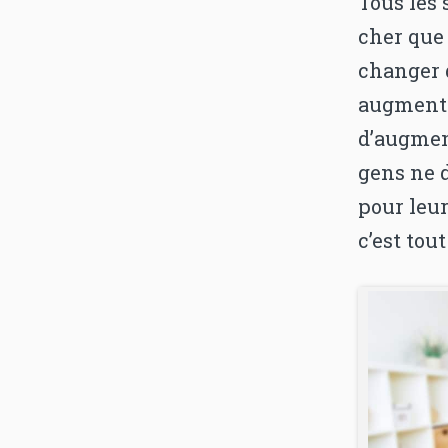
Tous les 
cher que 
changer d
augmente
d’augmen
gens ne 
pour leur
c’est tou