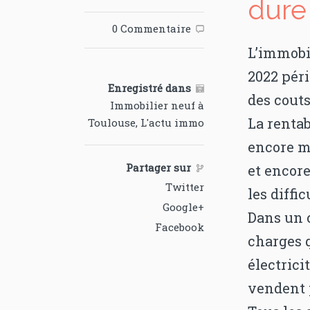
dure
0 Commentaire

L’immobil
2022 péri
Enregistré dans

des couts
Immobilier neuf à
La rentab
Toulouse
,
L'actu immo
encore m
Partager sur
et encor

Twitter
les diffi
Google+
Dans un c
Facebook
charges q
électrici
vendent p