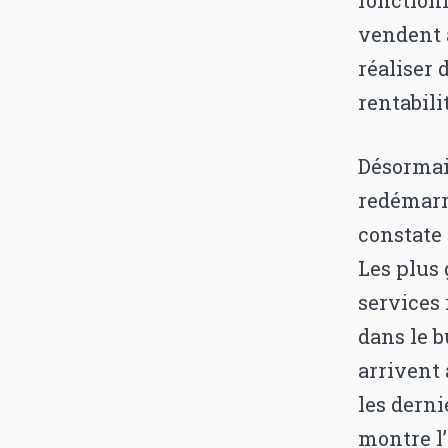
vendent 
réaliser
rentabili
Désormais
redémarr
constate 
Les plus 
services 
dans le b
arrivent 
les derni
montre l