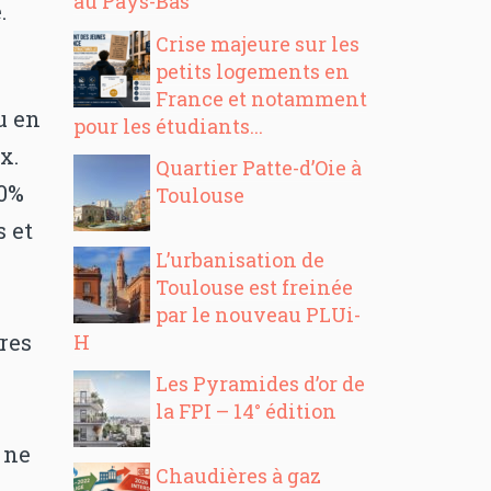
au Pays-Bas
.
Crise majeure sur les
petits logements en
France et notamment
u en
pour les étudiants...
x.
Quartier Patte-d’Oie à
80%
Toulouse
s et
L’urbanisation de
Toulouse est freinée
par le nouveau PLUi-
res
H
Les Pyramides d’or de
la FPI – 14° édition
 ne
Chaudières à gaz