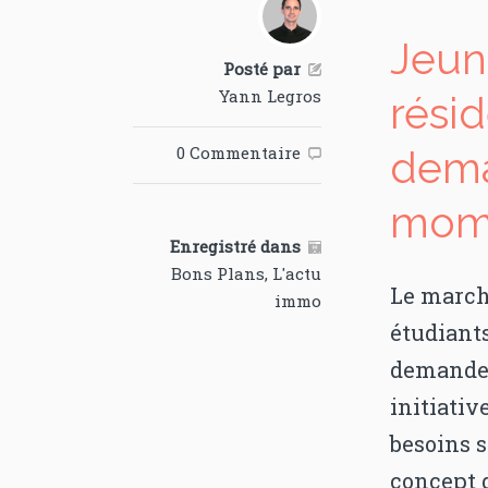
Jeun
Posté par

Yann Legros
rési
0 Commentaire
dema

mom
Enregistré dans

Bons Plans
,
L'actu
Le marché
immo
étudiants
demande c
initiati
besoins s
concept d