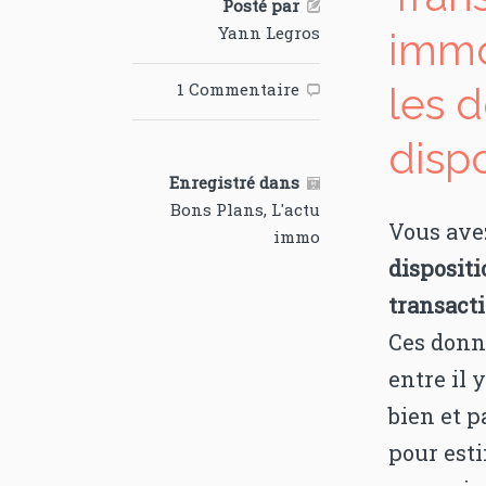
Posté par

Yann Legros
immob
1 Commentaire
les 

disp
Enregistré dans

Bons Plans
,
L'actu
Vous ave
immo
disposit
transacti
Ces donn
entre il y
bien et p
pour esti