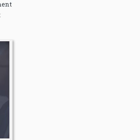
ment
t