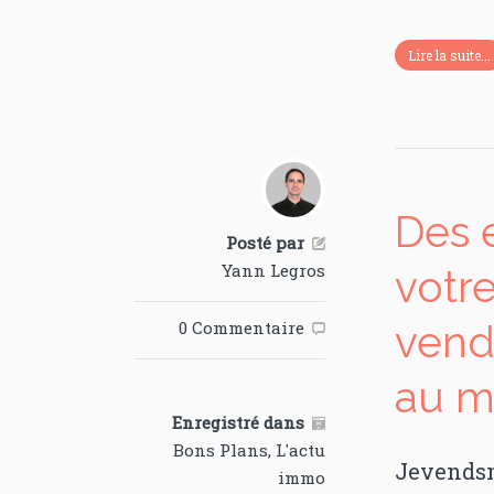
Lire la suite...
Des 
Posté par

Yann Legros
votr
0 Commentaire
vend

au me
Enregistré dans

Bons Plans
,
L'actu
Jevendsm
immo