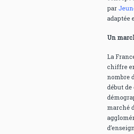
par
Jeune
adaptée 
Un march
La Franc
chiffre 
nombre d
début de 
démograp
marché d
agglomér
d’enseig