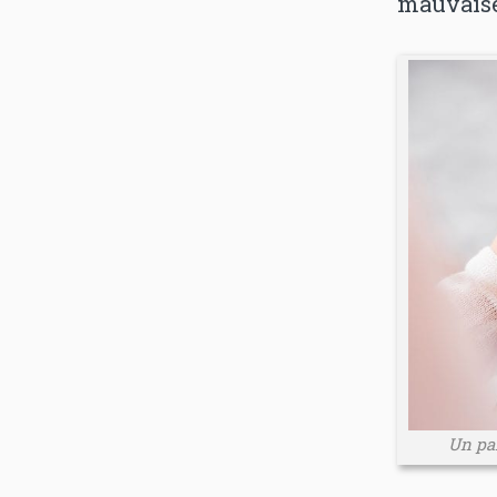
mauvaise
Un par