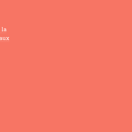
 la
caux