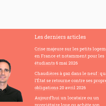
Les derniers articles
Crise majeure sur les petits loge
en France et notamment pour les
étudiants
6 mai 2026
Chaudières à gaz dans le neuf : q
l’État se retourne contre ses propr
obligations
20 avril 2026
Aujourd’hui un locataire ou un
propriétaire loue ou achète son