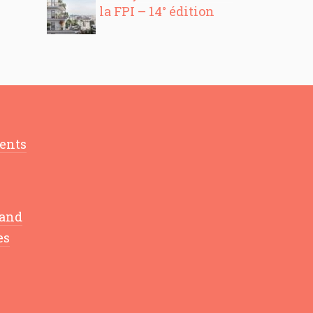
la FPI – 14° édition
ments
uand
es