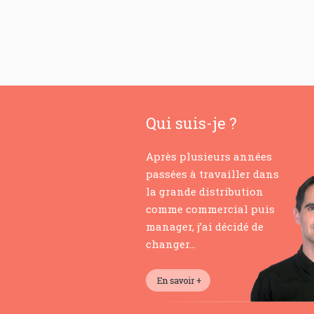
Qui suis-je ?
Après plusieurs années
passées à travailler dans
la grande distribution
comme commercial puis
manager, j’ai décidé de
changer…