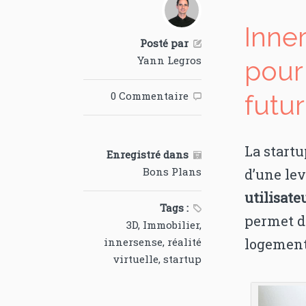
Inner
Posté par

Yann Legros
pour 
0 Commentaire
futu

La start
Enregistré dans

Bons Plans
d’une lev
utilisate
Tags :

permet d
3D
,
Immobilier
,
innersense
,
réalité
logement
virtuelle
,
startup