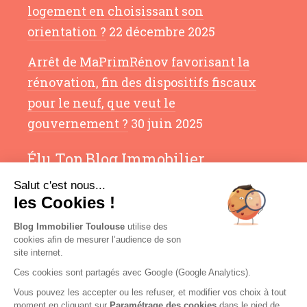
logement en choisissant son
orientation ?
22 décembre 2025
Arrêt de MaPrimRénov favorisant la
rénovation, fin des dispositifs fiscaux
pour le neuf, que veut le
gouvernement ?
30 juin 2025
Élu Top Blog Immobilier
Salut c'est nous...
les Cookies !
Blog Immobilier Toulouse
utilise des
cookies afin de mesurer l’audience de son
site internet.
Ces cookies sont partagés avec Google (Google Analytics).
Vous pouvez les accepter ou les refuser, et modifier vos choix à tout
moment en cliquant sur
Paramétrage des cookies
dans le pied de