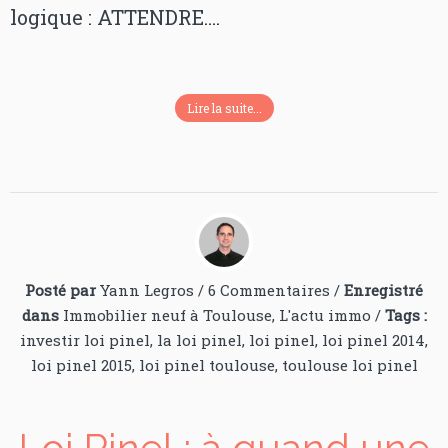
logique : ATTENDRE….
Lire la suite...
Posté par
Yann Legros
/
6 Commentaires
/
Enregistré
dans
Immobilier neuf à Toulouse
,
L'actu immo
/
Tags :
investir loi pinel
,
la loi pinel
,
loi pinel
,
loi pinel 2014
,
loi pinel 2015
,
loi pinel toulouse
,
toulouse loi pinel
Loi Pinel : à quand une