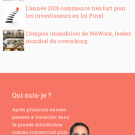
L’année 2016 commence très fort pour
les investisseurs en loi Pinel
L’empire immobilier de WeWork, leader
mondial du coworking
Qui suis-je ?
Après plusieurs années
passées à travailler dans
la grande distribution
comme commercial puis