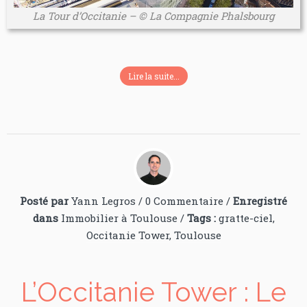
La Tour d’Occitanie – © La Compagnie Phalsbourg
Lire la suite...
Posté par
Yann Legros
/
0 Commentaire
/
Enregistré
dans
Immobilier à Toulouse
/
Tags :
gratte-ciel
,
Occitanie Tower
,
Toulouse
L’Occitanie Tower : Le