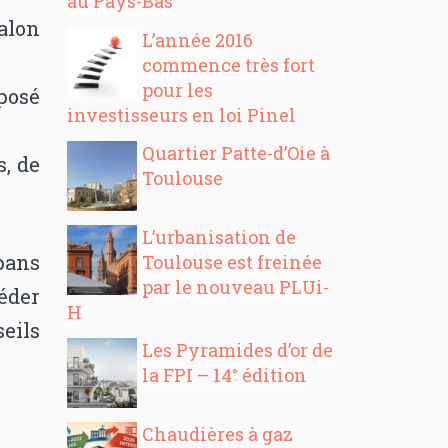
au Pays-Bas
alon
L’année 2016
commence très fort
pour les
posé
investisseurs en loi Pinel
Quartier Patte-d’Oie à
s, de
Toulouse
L’urbanisation de
pans
Toulouse est freinée
par le nouveau PLUi-
éder
H
seils
Les Pyramides d’or de
la FPI – 14° édition
Chaudières à gaz