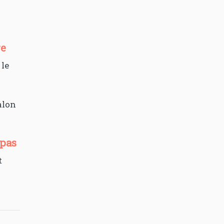
re
 le
alon
 pas
t