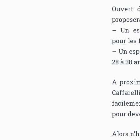
Ouvert d
proposera
– Un esp
pour les 
– Un espa
28 à 38 a
A proxi
Caffarel
facilemen
pour deve
Alors n’h