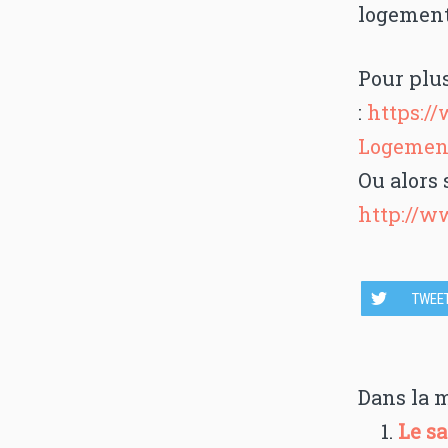
logement 
Pour plu
:
https:/
Logement
Ou alors s
http://
TWEE
Dans la 
Le sa