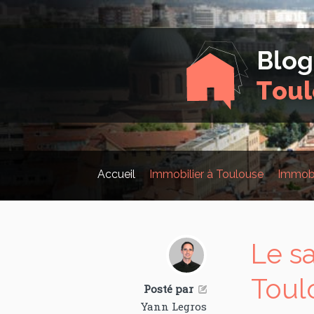
Accueil
Immobilier à Toulouse
Immobi
Le s
Toul
Posté par

Yann Legros