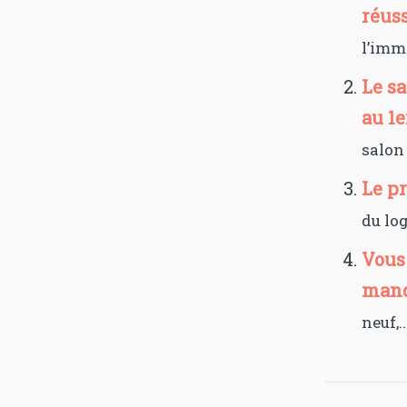
réus
l’immo
Le s
au 1e
salon 
Le p
du log
Vous
manq
neuf,..