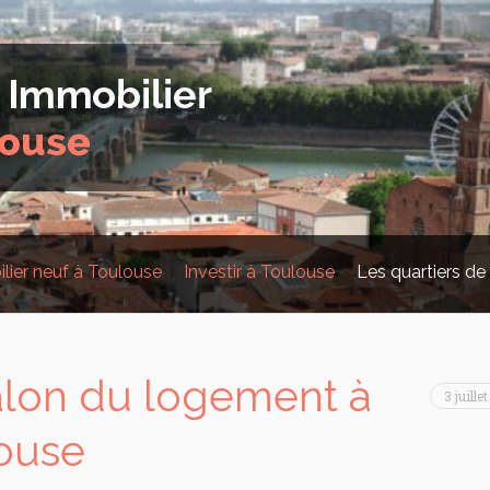
lier neuf à Toulouse
Investir à Toulouse
Les quartiers de
alon du logement à
3 juille
ouse