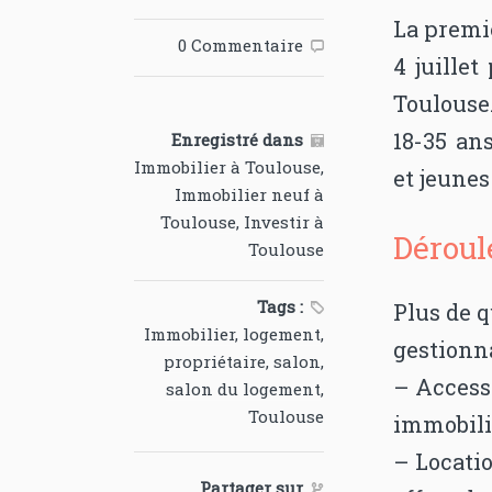
La premiè
0 Commentaire

4 juille
Toulouse
18-35 ans
Enregistré dans

Immobilier à Toulouse
,
et jeunes
Immobilier neuf à
Toulouse
,
Investir à
Déroul
Toulouse
Tags :
Plus de 

Immobilier
,
logement
,
gestionna
propriétaire
,
salon
,
– Accessi
salon du logement
,
Toulouse
immobili
– Locatio
Partager sur
