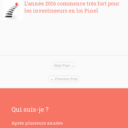
L’année 2016 commence très fort pour
les investisseurs en loi Pinel
Next Post →
← Previous Post
Qui suis-je ?
Après plusieurs années