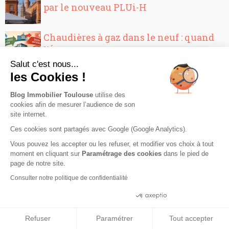
par le nouveau PLUi-H
Chaudières à gaz dans le neuf : quand
l’État se retourne contre ses propre...
Salut c'est nous...
les Cookies !
Encadrement des loyers, un danger
pour l’immobilier ?
Blog Immobilier Toulouse
utilise des
cookies afin de mesurer l’audience de son
site internet.
Crise majeure sur les petits logements
Ces cookies sont partagés avec Google (Google Analytics).
en France et notamment pour les
Vous pouvez les accepter ou les refuser, et modifier vos choix à tout
étudiants...
moment en cliquant sur
Paramétrage des cookies
dans le pied de
page de notre site.
Pourquoi l’arrivée d’un quartier
Consulter notre politique de confidentialité
d’affaires à Toulouse devient...
Consentements certifiés par
L’année 2016 commence très fort pour
Refuser
Paramétrer
Tout accepter
les investisseurs en loi Pinel