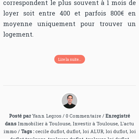
correspondent le plus souvent à 1 mois de
loyer soit entre 400 et parfois 800€ en
moyenne uniquement pour trouver un
logement.
Lire la suite...
Posté par
Yann Legros
/
0 Commentaire
/
Enregistré
dans
Immobilier à Toulouse
,
Investir à Toulouse
,
L'actu
immo
/
Tags :
cecile duflot
,
duflot
,
loi ALUR
,
loi duflot
,
loi
duflot toulouse
,
toulouse duflot
,
toulouse loi duflot