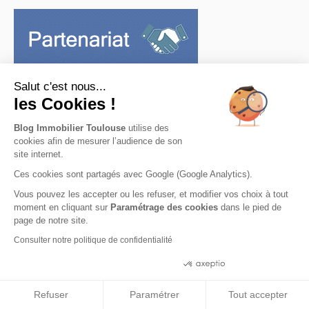
Salut c'est nous...
les Cookies !
Blog Immobilier Toulouse
utilise des
cookies afin de mesurer l’audience de son
site internet.
Les articles populaires du moment
Ces cookies sont partagés avec Google (Google Analytics).
Quel est l’impact de l’étage sur le prix
Vous pouvez les accepter ou les refuser, et modifier vos choix à tout
moment en cliquant sur
Paramétrage des cookies
dans le pied de
d’un appartement en F...
page de notre site.
Consulter notre politique de confidentialité
ICONIC : Un projet ambitieux pour la
Consentements certifiés par
ville d’Agde
Refuser
Paramétrer
Tout accepter